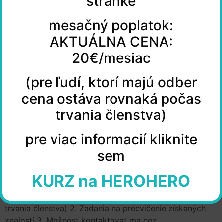
stránke
mesačný poplatok:
AKTUÁLNA CENA:
20€/mesiac
(pre ľudí, ktorí majú odber
cena ostáva rovnaká počas
trvania členstva)
pre viac informacií kliknite
sem
HEROHERO Čo získate po prihlásení: 1. Počas odberu
máte prístup ku všetkým materiálom na stránke za
KURZ na HEROHERO
mesačný poplatok: AKTUÁLNA CENA: 20€/mesiac (pre
ľudí, ktorí majú odber cena ostáva rovnaká počas
trvania členstva) 2. Zadania na precvičenie získaných
znalostí 3. Možnosť kontaktovať ma cez