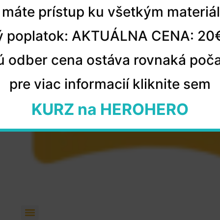
máte prístup ku všetkým materiá
 poplatok: AKTUÁLNA CENA: 20
ajú odber cena ostáva rovnaká poča
pre viac informacií kliknite sem
KURZ na HEROHERO