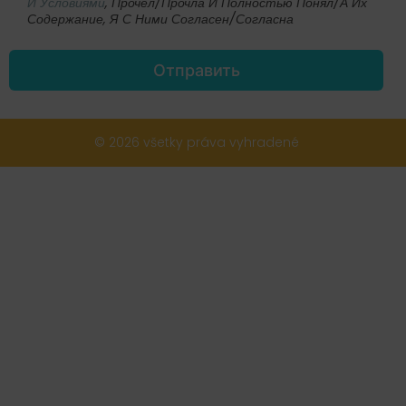
И Условиями
, Прочел/прочла И Полностью Понял/а Их
Содержание, Я С Ними Согласен/согласна
Отправить
© 2026 všetky práva vyhradené