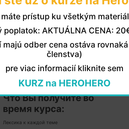
i ste už o kurze na Her
máte prístup ku všetkým materiá
 poplatok: AKTUÁLNA CENA: 20
orí majú odber cena ostáva rovnaká
členstva)
pre viac informacií kliknite sem
KURZ na HEROHERO
Что Вы получите во
время курса:
Лексика к каждой теме