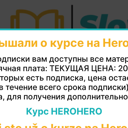
ышали о курсе на Her
одписки вам доступны все мате
чная плата: ТЕКУЩАЯ ЦЕНА: 2
оторых есть подписка, цена ост
"РАЗГОВОРник"
в течение всего срока подписки
, для получения дополнительн
Курс HEROHERO