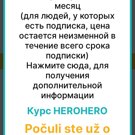
месяц
(для людей, у которых
есть подписка, цена
И вам спасибо огромное! Она у меня была вот месяц, читает
нормально (за исключением чтения буквы «у» словацкой как
остается неизменной в
русский звук «у»), понимает, говорить стесняется но очень
классный прогресс!!! СПАСИБИЩЕ!!!
течение всего срока
подписки)
© 2026 všetky práva vyhradené
Нажмите сюда, для
получения
дополнительной
информации
Курс HEROHERO
Počuli ste už o
RU