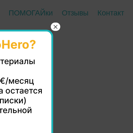
ПОМОГАЙки
Отзывы
Контакт
×
oHero?
атериалы
0€/месяц
а остается
дписки)
тельной