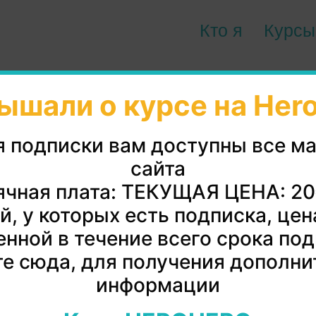
Кто я
Курсы
ышали о курсе на Her
я подписки вам доступны все м
сайта
чная плата: ТЕКУЩАЯ ЦЕНА: 2
й, у которых есть подписка, цен
нной в течение всего срока по
е сюда, для получения дополни
информации