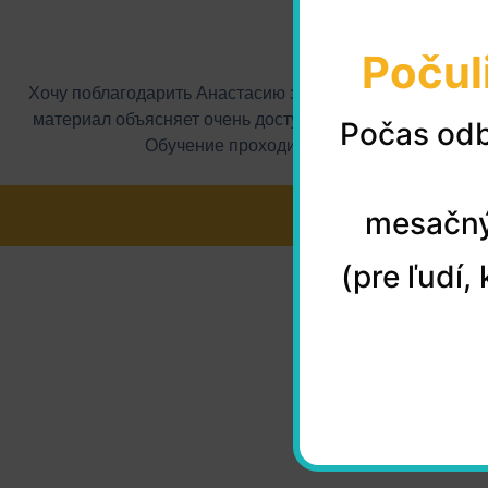
Počul
Хочу поблагодарить Анастасию за знания, за терпение 
материал объясняет очень доступно и понятно. На заня
Počas odb
Обучение проходит легко, интересно и п
mesačný
(pre ľudí