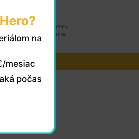
oHero?
ек и классный преподователь,
м не забывает о грамматике.
eriálom na
реподавателем!
€/mesiac
naká počas