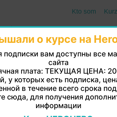
Kto som
Kur
čilých A1-A2
ышали о курсе на Her
я подписки вам доступны все м
сайта
чная плата: ТЕКУЩАЯ ЦЕНА: 2
й, у которых есть подписка, цен
нной в течение всего срока по
е сюда, для получения дополни
информации