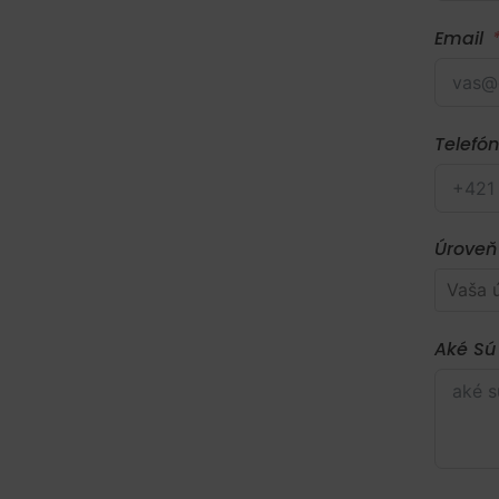
Email
Telefón
Úroveň
Aké Sú