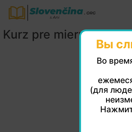
Kurz pre mierne pokro
Вы сл
Во врем
ежемеся
(для люде
неизме
Нажмит