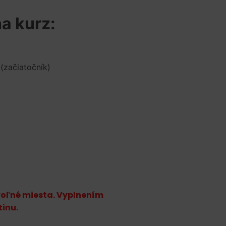
a kurz:
(začiatočník)
voľné miesta. Vyplnením
tinu.