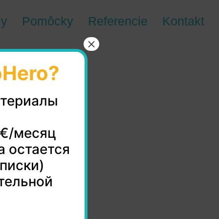
zy
Pomôcky
Referencie
Kontakt
×
oHero?
атериалы
0€/месяц
а остается
дписки)
тельной