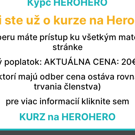
Курс HEROHERO
i ste už o kurze na Her
eru máte prístup ku všetkým mat
Prečo si vybrať kur
stránke
 poplatok: AKTUÁLNA CENA: 20
j verzii na
1. Od prvej lekcie máte slovenčinu BEZ 
2. Rovnako
som sa učila po slovensky od 
, ktorí majú odber cena ostáva rov
keď všetkému rozumiete, ale bojíte sa ro
trvania členstva)
3. Kurz je založený na počúvaní, hovorení
pre viac informacií kliknite sem
4. ABSOLÚTNE VŠETKO je rozobraté do n
KURZ na HEROHERO