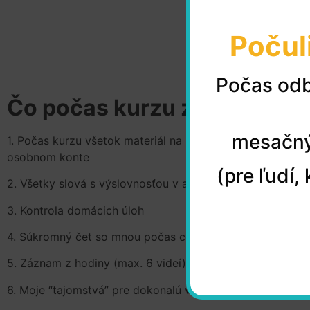
Počul
Počas odb
Čo počas kurzu získate:
mesačný
1. Počas kurzu všetok materiál na učenie sa v elektronicke
osobnom konte
(pre ľudí
2. Všetky slová s výslovnosťou v aplikácii
3. Kontrola domácich úloh
4. Súkromný čet so mnou počas celého kurzu
5. Záznam z hodiny (max. 6 videí) v prípade absencie
6. Moje “tajomstvá” pre dokonalú výslovnosť