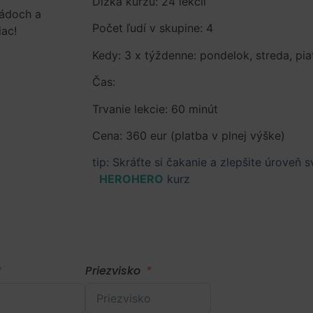
Dĺžka kurzu: 24 lekcií
pádoch a
Počet ľudí v skupine: 4
iac!
Kedy: 3 x týždenne: pondelok, streda, pia
Čas:
Trvanie lekcie: 60 minút
Cena: 360 eur (platba v plnej výške)
tip: Skráťte si čakanie a zlepšite úroveň
HEROHERO
kurz
Priezvisko