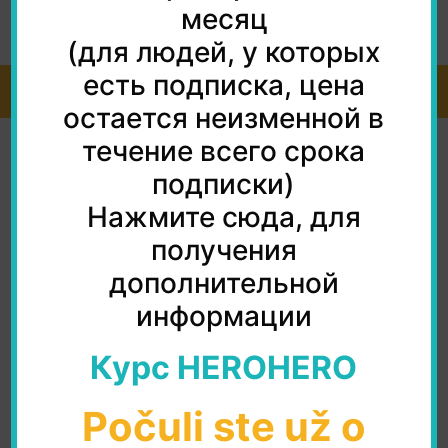
месяц
♬ She Share Story (for Vlog) - 山口夕依
(для людей, у которых
есть подписка, цена
© 2026 všetky práva vyhradené
остается неизменной в
течение всего срока
подписки)
Нажмите сюда, для
получения
дополнительной
информации
Курс HEROHERO
Počuli ste už o
SK