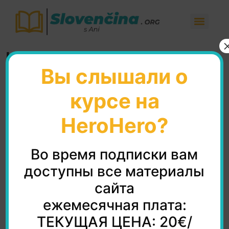
Hovorte pomalšie,
Вы слышали о
prosím!
курсе на
HeroHero?
Ako poprosiť, aby Slovák hovoril pomalšie…
Во время подписки вам
доступны все материалы
@slovencinasani
сайта
#slovensko
#slovencina
#slovencinasani
#rychlost
#словаччина
#словакия
ежемесячная плата:
#словацкийязык
#быстроипросто
ТЕКУЩАЯ ЦЕНА: 20€/
#говори