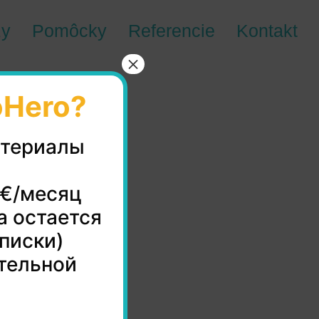
zy
Pomôcky
Referencie
Kontakt
×
oHero?
атериалы
0€/месяц
а остается
дписки)
тельной