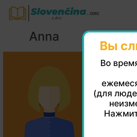
Anna
Вы сл
Во врем
ежемеся
(для люде
неизме
Нажмит