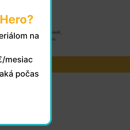
oHero?
 нескольких попыток
Второй курс, разговорный,
eriálom na
едоточусь летом на этих
€/mesiac
naká počas