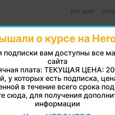
Kto som
Kur
ышали о курсе на Her
я подписки вам доступны все м
сайта
чная плата: ТЕКУЩАЯ ЦЕНА: 2
й, у которых есть подписка, цен
нной в течение всего срока по
е сюда, для получения дополни
информации