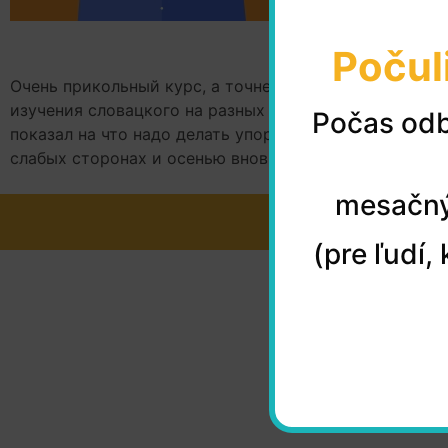
Počul
Очень прикольный курс, а точнее два курса, у @slove
изучения словацкого на разных курсах. Именно после 
Počas odb
показал на что надо делать упор в изучении языка и
слабых сторонах и осенью вновь собираюсь вернуться
mesačný
(pre ľudí