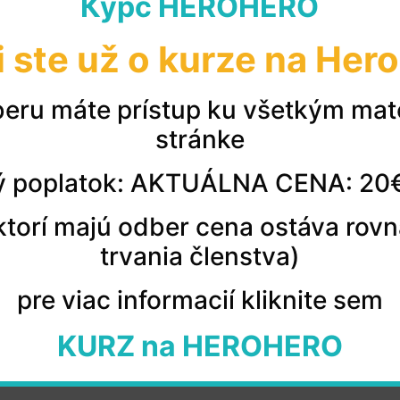
Курс HEROHERO
i ste už o kurze na Her
ncinasani Первый проходила практически с нуля, после
курса А1 начался прогресс и поняла базовые правила. 
eru máte prístup ku všetkým mat
менно сейчас, чтобы успешно продвигаться далее. Соср
stránke
 к @slovencinasani
 poplatok: AKTUÁLNA CENA: 20
© 2026 všetky práva vyhradené
, ktorí majú odber cena ostáva rov
trvania členstva)
pre viac informacií kliknite sem
KURZ na HEROHERO